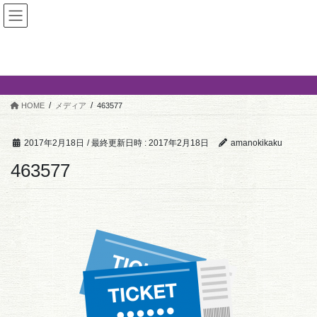
コ
ナ
ン
ビ
テ
ゲ
ン
ー
メディア
ツ
シ
へ
ョ
ス
ン
HOME
メディア
463577
キ
に
ッ
移
プ
動
2017年2月18日
/ 最終更新日時 :
2017年2月18日
amanokikaku
463577