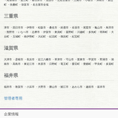
・尾張旭市 ・蟹江町 ・春日井市 ・清須市 ・北名古屋市 ・江南市 ・小牧市 ・津島市 ・豊山
町 ・扶桑町 ・弥富市 ・名古屋市全域
三重県
津市 ・四日市市 ・伊勢市 ・松阪市 ・桑名市 ・鈴鹿市 ・名張市 ・尾鷲市 ・亀山市 ・鳥羽市
・熊野市 ・いなべ市 ・志摩市 ・伊賀市 ・東員町 ・菰野町 ・川越町 ・多気町 ・明和町 ・大
台町 ・玉城町 ・南伊勢町 ・大紀町 ・紀北町 ・御浜町 ・紀宝町
滋賀県
大津市 ・彦根市 ・長浜市 ・近江八幡市 ・草津市 ・守山市 ・栗東市 ・甲賀市 ・野洲市 ・湖
南市 ・高島市 ・東近江市 ・米原市 ・日野町 ・竜王町 ・愛荘町 ・豊郷町 ・甲良町 ・多賀町
福井県
福井市 ・敦賀市 ・小浜市 ・大野市 ・勝山市 ・鯖江市 ・あわら市 ・越前市 ・坂井市
管理者専用
企業情報