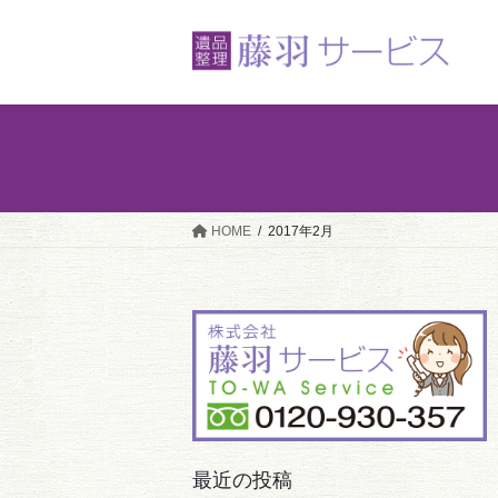
コ
ナ
ン
ビ
テ
ゲ
ン
ー
ツ
シ
へ
ョ
ス
ン
キ
に
ッ
移
HOME
2017年2月
プ
動
最近の投稿