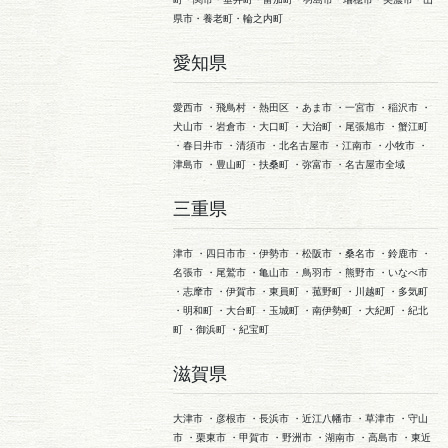
県市・養老町・輪之内町
愛知県
愛西市 ・飛鳥村 ・熱田区 ・あま市 ・一宮市 ・稲沢市 ・
犬山市 ・岩倉市 ・大口町 ・大治町 ・尾張旭市 ・蟹江町
・春日井市 ・清須市 ・北名古屋市 ・江南市 ・小牧市 ・
津島市 ・豊山町 ・扶桑町 ・弥富市 ・名古屋市全域
三重県
津市 ・四日市市 ・伊勢市 ・松阪市 ・桑名市 ・鈴鹿市 ・
名張市 ・尾鷲市 ・亀山市 ・鳥羽市 ・熊野市 ・いなべ市
・志摩市 ・伊賀市 ・東員町 ・菰野町 ・川越町 ・多気町
・明和町 ・大台町 ・玉城町 ・南伊勢町 ・大紀町 ・紀北
町 ・御浜町 ・紀宝町
滋賀県
大津市 ・彦根市 ・長浜市 ・近江八幡市 ・草津市 ・守山
市 ・栗東市 ・甲賀市 ・野洲市 ・湖南市 ・高島市 ・東近