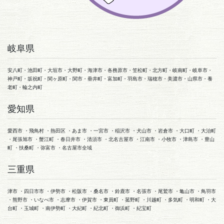
岐阜県
安八町・池田町・大垣市・大野町・海津市・各務原市・笠松町・北方町・岐南町・岐阜市・
神戸町・坂祝町・関ヶ原町・関市・垂井町・富加町・羽島市・瑞穂市・美濃市・山県市・養
老町・輪之内町
愛知県
愛西市 ・飛鳥村 ・熱田区 ・あま市 ・一宮市 ・稲沢市 ・犬山市 ・岩倉市 ・大口町 ・大治町
・尾張旭市 ・蟹江町 ・春日井市 ・清須市 ・北名古屋市 ・江南市 ・小牧市 ・津島市 ・豊山
町 ・扶桑町 ・弥富市 ・名古屋市全域
三重県
津市 ・四日市市 ・伊勢市 ・松阪市 ・桑名市 ・鈴鹿市 ・名張市 ・尾鷲市 ・亀山市 ・鳥羽市
・熊野市 ・いなべ市 ・志摩市 ・伊賀市 ・東員町 ・菰野町 ・川越町 ・多気町 ・明和町 ・大
台町 ・玉城町 ・南伊勢町 ・大紀町 ・紀北町 ・御浜町 ・紀宝町