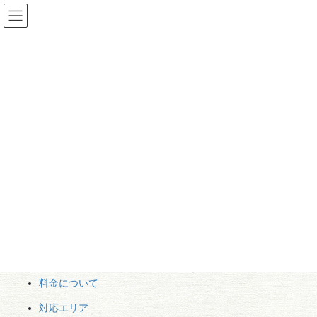
コ
ナ
ン
ビ
テ
ゲ
ン
ー
サイトマップ
ツ
シ
へ
ョ
ス
ン
HOME
サイトマップ
キ
に
ッ
移
プ
動
サイトマップ
ホーム
会社概要
遺品整理の流れ
料金について
対応エリア